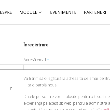
ESPRE
MODULE
EVENIMENTE
PARTENERI
Înregistrare
Adresă email
*
Va fi trimisă o legătură la adresa ta de email pentr
seta o parolă nouă.
Datele personale vor fi folosite pentru a-ți susține
experiența pe acest sit web, pentru a administra 
la contul tău și pentru alte scopuri descrise în
poli