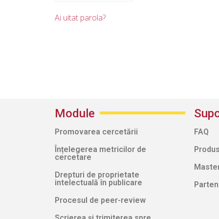
Ai uitat parola?
Module
Supo
Promovarea cercetării
FAQ
Înțelegerea metricilor de
Produs
cercetare
Masterc
Drepturi de proprietate
intelectuală în publicare
Parten
Procesul de peer-review
Scrierea și trimiterea spre