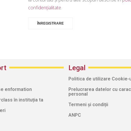
confidențialitate
.
ÎNREGISTRARE
rt
Legal
Politica de utilizare Cookie-u
e enformation
Prelucrarea datelor cu carac
personal
lass în instituția ta
Termeni și condiții
eri
ANPC