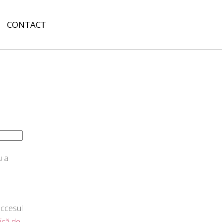
CONTACT
u a
accesul
tică de