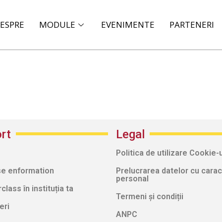
ESPRE
MODULE
EVENIMENTE
PARTENERI
rt
Legal
Politica de utilizare Cookie-u
e enformation
Prelucrarea datelor cu carac
personal
lass în instituția ta
Termeni și condiții
eri
ANPC