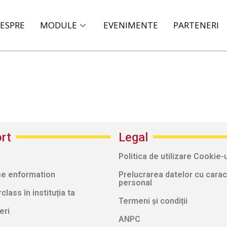
ESPRE
MODULE
EVENIMENTE
PARTENERI
rt
Legal
Politica de utilizare Cookie-u
e enformation
Prelucrarea datelor cu carac
personal
lass în instituția ta
Termeni și condiții
eri
ANPC