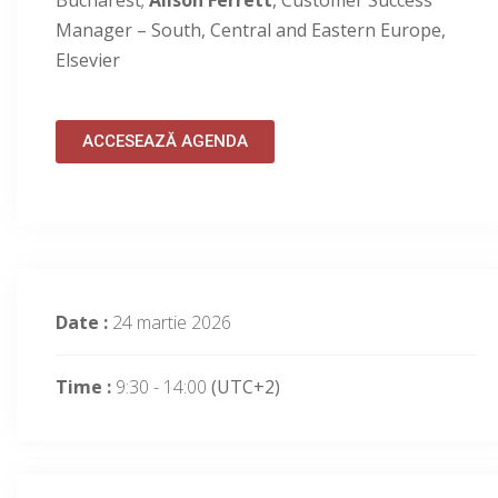
Bucharest;
Alison Ferrett
, Customer Success
Manager – South, Central and Eastern Europe,
Elsevier
ACCESEAZĂ AGENDA
Date :
24 martie 2026
Time :
9:30 - 14:00
(UTC+2)