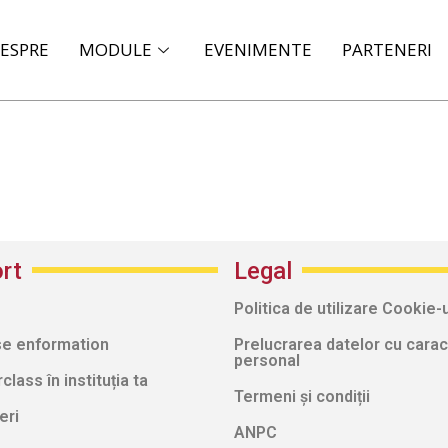
ESPRE
MODULE
EVENIMENTE
PARTENERI
rt
Legal
Politica de utilizare Cookie-u
e enformation
Prelucrarea datelor cu carac
personal
lass în instituția ta
Termeni și condiții
eri
ANPC